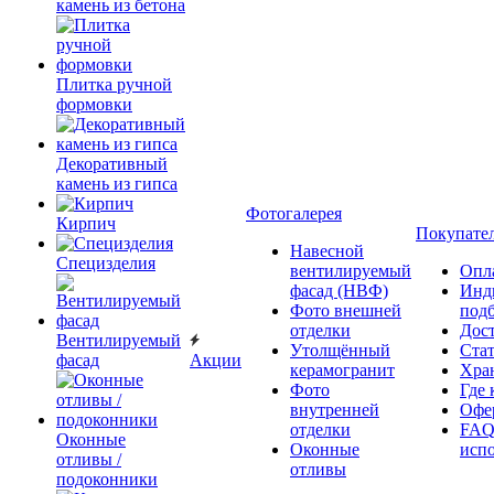
камень из бетона
Плитка ручной
формовки
Декоративный
камень из гипса
Фотогалерея
Кирпич
Покупате
Навесной
Специзделия
вентилируемый
Опл
фасад (НВФ)
Инд
Фото внешней
под
отделки
Дос
Вентилируемый
Утолщённый
Ста
фасад
Акции
керамогранит
Хра
Фото
Где 
внутренней
Офер
отделки
FAQ
Оконные
Оконные
исп
отливы /
отливы
подоконники