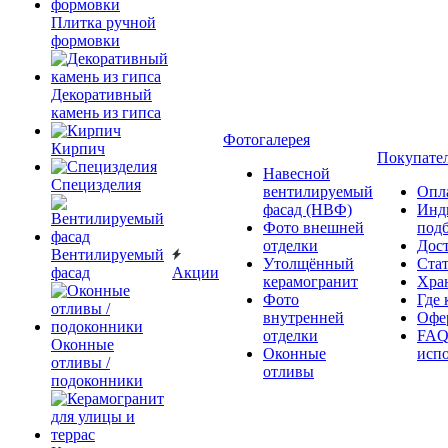
Плитка ручной
формовки
Декоративный
камень из гипса
Фотогалерея
Кирпич
Покупате
Навесной
Специзделия
вентилируемый
Опл
фасад (НВФ)
Инд
Фото внешней
под
отделки
Дос
Вентилируемый
Утолщённый
Ста
фасад
Акции
керамогранит
Хра
Фото
Где 
внутренней
Офер
отделки
FAQ
Оконные
Оконные
исп
отливы /
отливы
подоконники