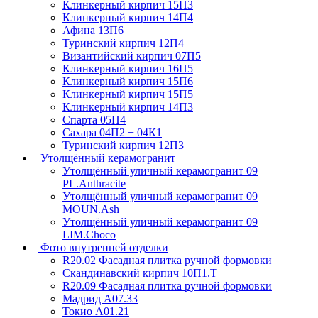
Клинкерный кирпич 15П3
Клинкерный кирпич 14П4
Афина 13П6
Туринский кирпич 12П4
Византийский кирпич 07П5
Клинкерный кирпич 16П5
Клинкерный кирпич 15П6
Клинкерный кирпич 15П5
Клинкерный кирпич 14П3
Спарта 05П4
Сахара 04П2 + 04К1
Туринский кирпич 12П3
Утолщённый керамогранит
Утолщённый уличный керамогранит 09
PL.Anthracite
Утолщённый уличный керамогранит 09
MOUN.Ash
Утолщённый уличный керамогранит 09
LIM.Choco
Фото внутренней отделки
R20.02 Фасадная плитка ручной формовки
Скандинавский кирпич 10П1.Т
R20.09 Фасадная плитка ручной формовки
Мадрид А07.33
Токио А01.21