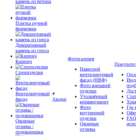
камень из бетона
Плитка ручной
формовки
Декоративный
камень из гипса
Фотогалерея
Кирпич
Покупате
Навесной
Специзделия
вентилируемый
Опл
фасад (НВФ)
Инд
Фото внешней
под
отделки
Дос
Вентилируемый
Утолщённый
Ста
фасад
Акции
керамогранит
Хра
Фото
Где 
внутренней
Офер
отделки
FAQ
Оконные
Оконные
исп
отливы /
отливы
подоконники