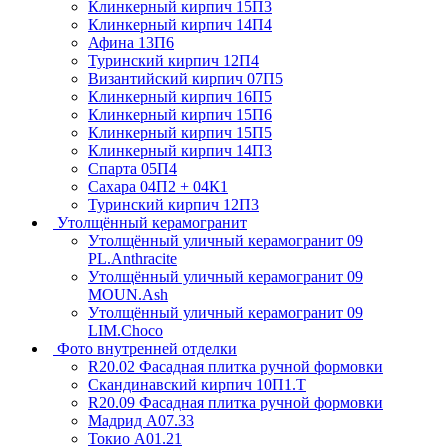
Клинкерный кирпич 15П3
Клинкерный кирпич 14П4
Афина 13П6
Туринский кирпич 12П4
Византийский кирпич 07П5
Клинкерный кирпич 16П5
Клинкерный кирпич 15П6
Клинкерный кирпич 15П5
Клинкерный кирпич 14П3
Спарта 05П4
Сахара 04П2 + 04К1
Туринский кирпич 12П3
Утолщённый керамогранит
Утолщённый уличный керамогранит 09
PL.Anthracite
Утолщённый уличный керамогранит 09
MOUN.Ash
Утолщённый уличный керамогранит 09
LIM.Choco
Фото внутренней отделки
R20.02 Фасадная плитка ручной формовки
Скандинавский кирпич 10П1.Т
R20.09 Фасадная плитка ручной формовки
Мадрид А07.33
Токио А01.21