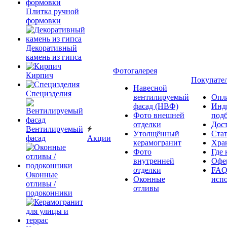
Плитка ручной
формовки
Декоративный
камень из гипса
Фотогалерея
Кирпич
Покупате
Навесной
Специзделия
вентилируемый
Опл
фасад (НВФ)
Инд
Фото внешней
под
отделки
Дос
Вентилируемый
Утолщённый
Ста
фасад
Акции
керамогранит
Хра
Фото
Где 
внутренней
Офер
отделки
FAQ
Оконные
Оконные
исп
отливы /
отливы
подоконники