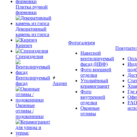
Плитка ручной
формовки
Декоративный
камень из гипса
Фотогалерея
Кирпич
Покупате
Навесной
Специзделия
вентилируемый
Опл
фасад (НВФ)
Инд
Фото внешней
под
отделки
Дос
Вентилируемый
Утолщённый
Ста
фасад
Акции
керамогранит
Хра
Фото
Где 
внутренней
Офер
отделки
FAQ
Оконные
Оконные
исп
отливы /
отливы
подоконники