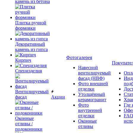
камень из бетона
Плитка ручной
формовки
Декоративный
камень из гипса
Фотогалерея
Кирпич
Покупате
Навесной
Специзделия
вентилируемый
Опл
фасад (НВФ)
Инд
Фото внешней
под
отделки
Дос
Вентилируемый
Утолщённый
Ста
фасад
Акции
керамогранит
Хра
Фото
Где 
внутренней
Офер
отделки
FAQ
Оконные
Оконные
исп
отливы /
отливы
подоконники