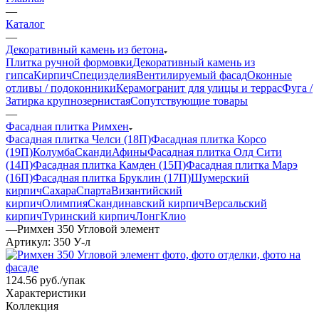
—
Каталог
—
Декоративный камень из бетона
Плитка ручной формовки
Декоративный камень из
гипса
Кирпич
Специзделия
Вентилируемый фасад
Оконные
отливы / подоконники
Керамогранит для улицы и террас
Фуга /
Затирка крупнозернистая
Сопутствующие товары
—
Фасадная плитка Римхен
Фасадная плитка Челси (18П)
Фасадная плитка Корсо
(19П)
Колумба
Сканди
Афины
Фасадная плитка Олд Сити
(14П)
Фасадная плитка Камден (15П)
Фасадная плитка Марэ
(16П)
Фасадная плитка Бруклин (17П)
Шумерский
кирпич
Сахара
Спарта
Византийский
кирпич
Олимпия
Скандинавский кирпич
Версальский
кирпич
Туринский кирпич
Лонг
Клио
—
Римхен 350 Угловой элемент
Артикул:
350 У-л
124.56
руб.
/упак
Характеристики
Коллекция
—