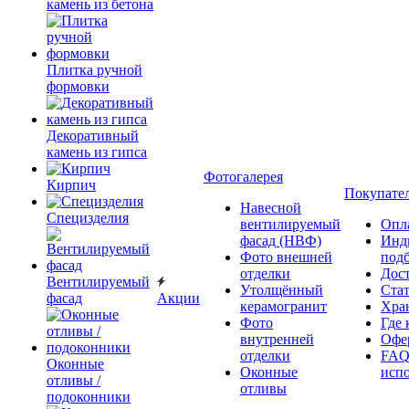
камень из бетона
Плитка ручной
формовки
Декоративный
камень из гипса
Фотогалерея
Кирпич
Покупате
Навесной
Специзделия
вентилируемый
Опл
фасад (НВФ)
Инд
Фото внешней
под
отделки
Дос
Вентилируемый
Утолщённый
Ста
фасад
Акции
керамогранит
Хра
Фото
Где 
внутренней
Офер
отделки
FAQ
Оконные
Оконные
исп
отливы /
отливы
подоконники