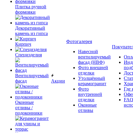
Плитка ручной
формовки
Декоративный
камень из гипса
Фотогалерея
Кирпич
Покупате
Навесной
Специзделия
вентилируемый
Опл
фасад (НВФ)
Инд
Фото внешней
под
отделки
Дос
Вентилируемый
Утолщённый
Ста
фасад
Акции
керамогранит
Хра
Фото
Где 
внутренней
Офер
отделки
FAQ
Оконные
Оконные
исп
отливы /
отливы
подоконники