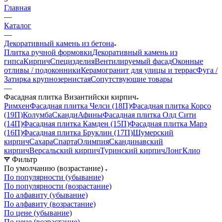
Главная
—
Каталог
—
Декоративный камень из бетона
Плитка ручной формовки
Декоративный камень из
гипса
Кирпич
Специзделия
Вентилируемый фасад
Оконные
отливы / подоконники
Керамогранит для улицы и террас
Фуга /
Затирка крупнозернистая
Сопутствующие товары
—
Фасадная плитка Византийски кирпич
Римхен
Фасадная плитка Челси (18П)
Фасадная плитка Корсо
(19П)
Колумба
Сканди
Афины
Фасадная плитка Олд Сити
(14П)
Фасадная плитка Камден (15П)
Фасадная плитка Марэ
(16П)
Фасадная плитка Бруклин (17П)
Шумерский
кирпич
Сахара
Спарта
Олимпия
Скандинавский
кирпич
Версальский кирпич
Туринский кирпич
Лонг
Клио
Фильтр
По умолчанию (возрастание)
По популярности (убывание)
По популярности (возрастание)
По алфавиту (убывание)
По алфавиту (возрастание)
По цене (убывание)
По цене (возрастание)