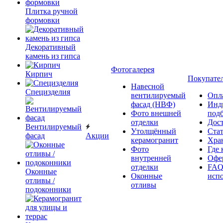
Плитка ручной
формовки
Декоративный
камень из гипса
Фотогалерея
Кирпич
Покупате
Навесной
Специзделия
вентилируемый
Опл
фасад (НВФ)
Инд
Фото внешней
под
отделки
Дос
Вентилируемый
Утолщённый
Ста
фасад
Акции
керамогранит
Хра
Фото
Где 
внутренней
Офер
отделки
FAQ
Оконные
Оконные
исп
отливы /
отливы
подоконники