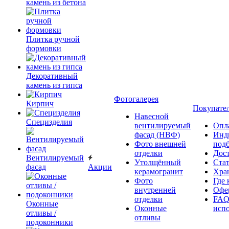
камень из бетона
Плитка ручной
формовки
Декоративный
камень из гипса
Фотогалерея
Кирпич
Покупате
Навесной
Специзделия
вентилируемый
Опл
фасад (НВФ)
Инд
Фото внешней
под
отделки
Дос
Вентилируемый
Утолщённый
Ста
фасад
Акции
керамогранит
Хра
Фото
Где 
внутренней
Офер
отделки
FAQ
Оконные
Оконные
исп
отливы /
отливы
подоконники