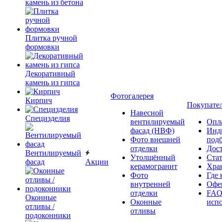
камень из бетона
Плитка ручной
формовки
Декоративный
камень из гипса
Фотогалерея
Кирпич
Покупате
Навесной
Специзделия
вентилируемый
Опл
фасад (НВФ)
Инд
Фото внешней
под
отделки
Дос
Вентилируемый
Утолщённый
Ста
фасад
Акции
керамогранит
Хра
Фото
Где 
внутренней
Офер
отделки
FAQ
Оконные
Оконные
исп
отливы /
отливы
подоконники