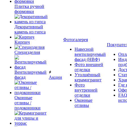
Плитка ручной
формовки
Декоративный
камень из гипса
Фотогалерея
Кирпич
Покупате
Навесной
Специзделия
вентилируемый
Опл
фасад (НВФ)
Инд
Фото внешней
под
отделки
Дос
Вентилируемый
Утолщённый
Ста
фасад
Акции
керамогранит
Хра
Фото
Где 
внутренней
Офер
отделки
FAQ
Оконные
Оконные
исп
отливы /
отливы
подоконники