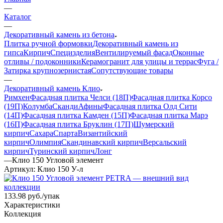
—
Каталог
—
Декоративный камень из бетона
Плитка ручной формовки
Декоративный камень из
гипса
Кирпич
Специзделия
Вентилируемый фасад
Оконные
отливы / подоконники
Керамогранит для улицы и террас
Фуга /
Затирка крупнозернистая
Сопутствующие товары
—
Декоративный камень Клио
Римхен
Фасадная плитка Челси (18П)
Фасадная плитка Корсо
(19П)
Колумба
Сканди
Афины
Фасадная плитка Олд Сити
(14П)
Фасадная плитка Камден (15П)
Фасадная плитка Марэ
(16П)
Фасадная плитка Бруклин (17П)
Шумерский
кирпич
Сахара
Спарта
Византийский
кирпич
Олимпия
Скандинавский кирпич
Версальский
кирпич
Туринский кирпич
Лонг
—
Клио 150 Угловой элемент
Артикул:
Клио 150 У-л
133.98
руб.
/упак
Характеристики
Коллекция
—