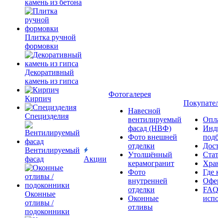
камень из бетона
Плитка ручной
формовки
Декоративный
камень из гипса
Фотогалерея
Кирпич
Покупате
Навесной
Специзделия
вентилируемый
Опл
фасад (НВФ)
Инд
Фото внешней
под
отделки
Дос
Вентилируемый
Утолщённый
Ста
фасад
Акции
керамогранит
Хра
Фото
Где 
внутренней
Офер
отделки
FAQ
Оконные
Оконные
исп
отливы /
отливы
подоконники