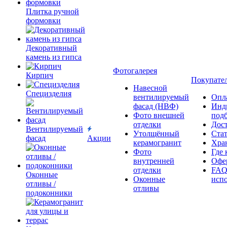
Плитка ручной
формовки
Декоративный
камень из гипса
Фотогалерея
Кирпич
Покупате
Навесной
Специзделия
вентилируемый
Опл
фасад (НВФ)
Инд
Фото внешней
под
отделки
Дос
Вентилируемый
Утолщённый
Ста
фасад
Акции
керамогранит
Хра
Фото
Где 
внутренней
Офер
отделки
FAQ
Оконные
Оконные
исп
отливы /
отливы
подоконники