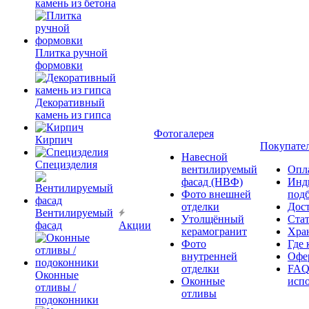
камень из бетона
Плитка ручной
формовки
Декоративный
камень из гипса
Фотогалерея
Кирпич
Покупате
Навесной
Специзделия
вентилируемый
Опл
фасад (НВФ)
Инд
Фото внешней
под
отделки
Дос
Вентилируемый
Утолщённый
Ста
фасад
Акции
керамогранит
Хра
Фото
Где 
внутренней
Офер
отделки
FAQ
Оконные
Оконные
исп
отливы /
отливы
подоконники