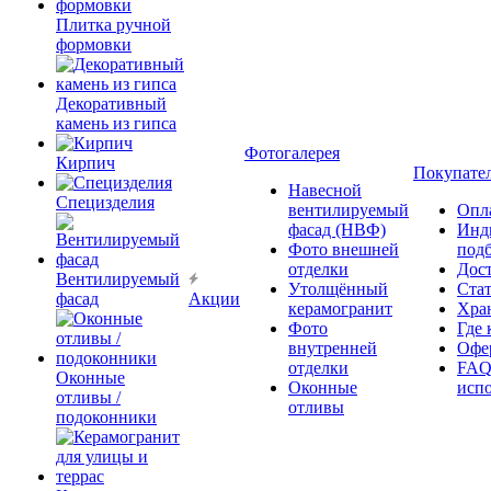
Плитка ручной
формовки
Декоративный
камень из гипса
Фотогалерея
Кирпич
Покупате
Навесной
Специзделия
вентилируемый
Опл
фасад (НВФ)
Инд
Фото внешней
под
отделки
Дос
Вентилируемый
Утолщённый
Ста
фасад
Акции
керамогранит
Хра
Фото
Где 
внутренней
Офер
отделки
FAQ
Оконные
Оконные
исп
отливы /
отливы
подоконники