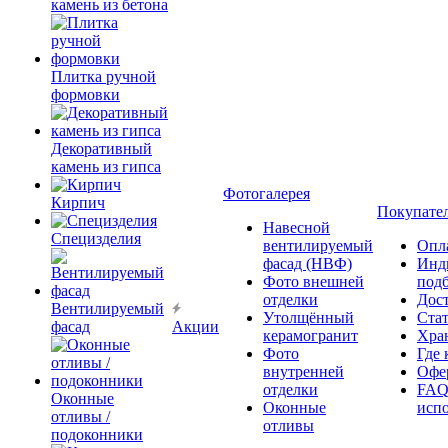
камень из бетона
Плитка ручной
формовки
Декоративный
камень из гипса
Фотогалерея
Кирпич
Покупате
Навесной
Специзделия
вентилируемый
Опл
фасад (НВФ)
Инд
Фото внешней
под
отделки
Дос
Вентилируемый
Утолщённый
Ста
фасад
Акции
керамогранит
Хра
Фото
Где 
внутренней
Офер
отделки
FAQ
Оконные
Оконные
исп
отливы /
отливы
подоконники