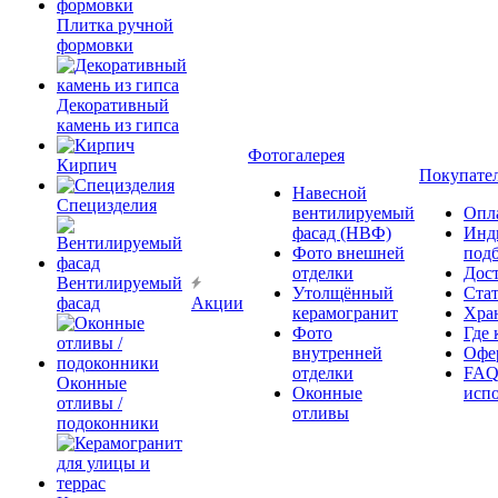
Плитка ручной
формовки
Декоративный
камень из гипса
Фотогалерея
Кирпич
Покупате
Навесной
Специзделия
вентилируемый
Опл
фасад (НВФ)
Инд
Фото внешней
под
отделки
Дос
Вентилируемый
Утолщённый
Ста
фасад
Акции
керамогранит
Хра
Фото
Где 
внутренней
Офер
отделки
FAQ
Оконные
Оконные
исп
отливы /
отливы
подоконники