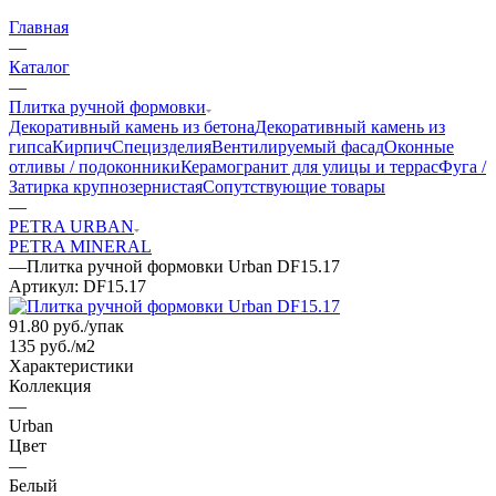
Главная
—
Каталог
—
Плитка ручной формовки
Декоративный камень из бетона
Декоративный камень из
гипса
Кирпич
Специзделия
Вентилируемый фасад
Оконные
отливы / подоконники
Керамогранит для улицы и террас
Фуга /
Затирка крупнозернистая
Сопутствующие товары
—
PETRA URBAN
PETRA MINERAL
—
Плитка ручной формовки Urban DF15.17
Артикул:
DF15.17
91.80
руб.
/упак
135 руб./м2
Характеристики
Коллекция
—
Urban
Цвет
—
Белый