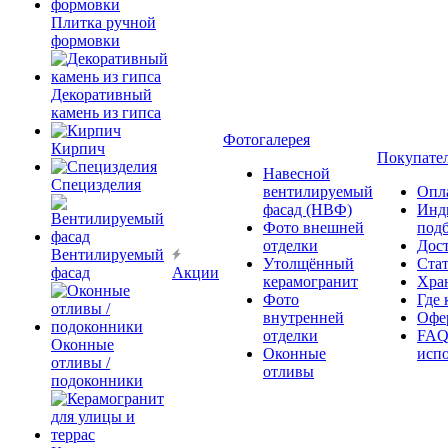
Плитка ручной
формовки
Декоративный
камень из гипса
Фотогалерея
Кирпич
Покупате
Навесной
Специзделия
вентилируемый
Опл
фасад (НВФ)
Инд
Фото внешней
под
отделки
Дос
Вентилируемый
Утолщённый
Ста
фасад
Акции
керамогранит
Хра
Фото
Где 
внутренней
Офер
отделки
FAQ
Оконные
Оконные
исп
отливы /
отливы
подоконники