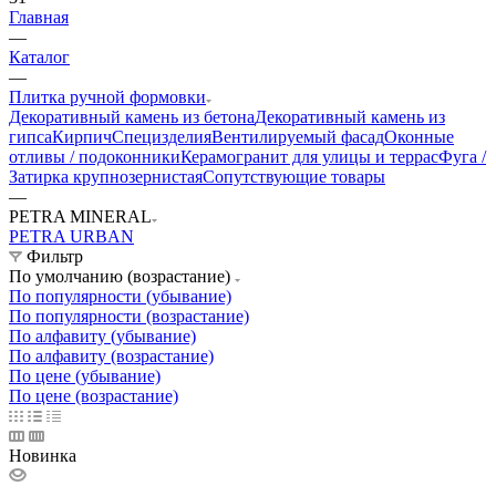
Главная
—
Каталог
—
Плитка ручной формовки
Декоративный камень из бетона
Декоративный камень из
гипса
Кирпич
Специзделия
Вентилируемый фасад
Оконные
отливы / подоконники
Керамогранит для улицы и террас
Фуга /
Затирка крупнозернистая
Сопутствующие товары
—
PETRA MINERAL
PETRA URBAN
Фильтр
По умолчанию (возрастание)
По популярности (убывание)
По популярности (возрастание)
По алфавиту (убывание)
По алфавиту (возрастание)
По цене (убывание)
По цене (возрастание)
Новинка