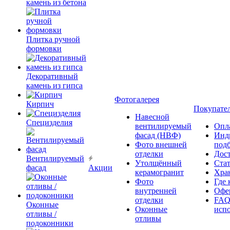
камень из бетона
Плитка ручной
формовки
Декоративный
камень из гипса
Фотогалерея
Кирпич
Покупате
Навесной
Специзделия
вентилируемый
Опл
фасад (НВФ)
Инд
Фото внешней
под
отделки
Дос
Вентилируемый
Утолщённый
Ста
фасад
Акции
керамогранит
Хра
Фото
Где 
внутренней
Офер
отделки
FAQ
Оконные
Оконные
исп
отливы /
отливы
подоконники