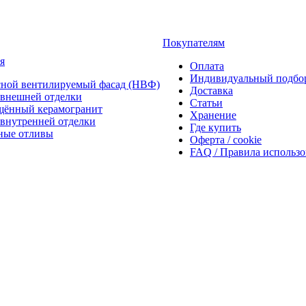
Покупателям
я
Оплата
Индивидуальный подбо
сной вентилируемый фасад (НВФ)
Доставка
внешней отделки
Статьи
щённый керамогранит
Хранение
внутренней отделки
Где купить
ные отливы
Оферта / cookie
FAQ / Правила использ