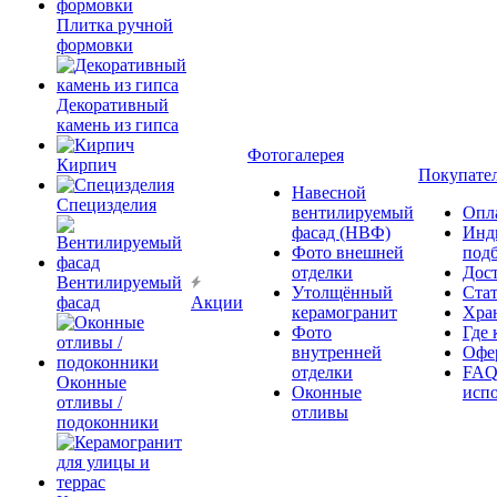
Плитка ручной
формовки
Декоративный
камень из гипса
Фотогалерея
Кирпич
Покупате
Навесной
Специзделия
вентилируемый
Опл
фасад (НВФ)
Инд
Фото внешней
под
отделки
Дос
Вентилируемый
Утолщённый
Ста
фасад
Акции
керамогранит
Хра
Фото
Где 
внутренней
Офер
отделки
FAQ
Оконные
Оконные
исп
отливы /
отливы
подоконники