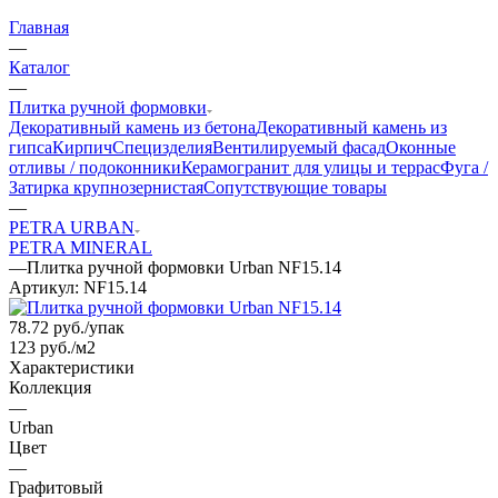
Главная
—
Каталог
—
Плитка ручной формовки
Декоративный камень из бетона
Декоративный камень из
гипса
Кирпич
Специзделия
Вентилируемый фасад
Оконные
отливы / подоконники
Керамогранит для улицы и террас
Фуга /
Затирка крупнозернистая
Сопутствующие товары
—
PETRA URBAN
PETRA MINERAL
—
Плитка ручной формовки Urban NF15.14
Артикул:
NF15.14
78.72
руб.
/упак
123 руб./м2
Характеристики
Коллекция
—
Urban
Цвет
—
Графитовый