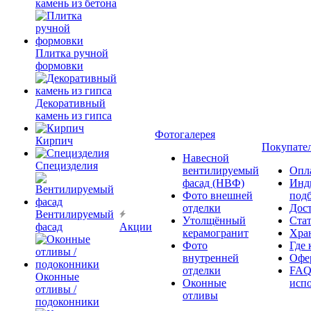
камень из бетона
Плитка ручной
формовки
Декоративный
камень из гипса
Фотогалерея
Кирпич
Покупате
Навесной
Специзделия
вентилируемый
Опл
фасад (НВФ)
Инд
Фото внешней
под
отделки
Дос
Вентилируемый
Утолщённый
Ста
фасад
Акции
керамогранит
Хра
Фото
Где 
внутренней
Офер
отделки
FAQ
Оконные
Оконные
исп
отливы /
отливы
подоконники