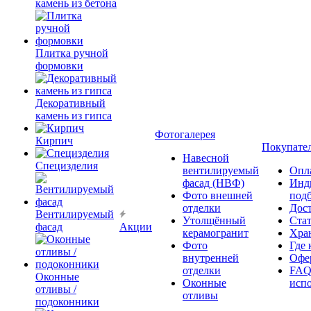
камень из бетона
Плитка ручной
формовки
Декоративный
камень из гипса
Фотогалерея
Кирпич
Покупате
Навесной
Специзделия
вентилируемый
Опл
фасад (НВФ)
Инд
Фото внешней
под
отделки
Дос
Вентилируемый
Утолщённый
Ста
фасад
Акции
керамогранит
Хра
Фото
Где 
внутренней
Офер
отделки
FAQ
Оконные
Оконные
исп
отливы /
отливы
подоконники