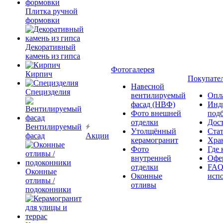
Плитка ручной
формовки
Декоративный
камень из гипса
Фотогалерея
Кирпич
Покупате
Навесной
Специзделия
вентилируемый
Опл
фасад (НВФ)
Инд
Фото внешней
под
отделки
Дос
Вентилируемый
Утолщённый
Ста
фасад
Акции
керамогранит
Хра
Фото
Где 
внутренней
Офер
отделки
FAQ
Оконные
Оконные
исп
отливы /
отливы
подоконники