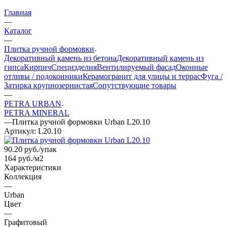
Главная
—
Каталог
—
Плитка ручной формовки
Декоративный камень из бетона
Декоративный камень из
гипса
Кирпич
Специзделия
Вентилируемый фасад
Оконные
отливы / подоконники
Керамогранит для улицы и террас
Фуга /
Затирка крупнозернистая
Сопутствующие товары
—
PETRA URBAN
PETRA MINERAL
—
Плитка ручной формовки Urban L20.10
Артикул:
L20.10
90.20
руб.
/упак
164 руб./м2
Характеристики
Коллекция
—
Urban
Цвет
—
Графитовый