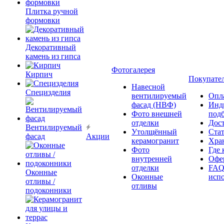
Плитка ручной
формовки
Декоративный
камень из гипса
Фотогалерея
Кирпич
Покупате
Навесной
Специзделия
вентилируемый
Опл
фасад (НВФ)
Инд
Фото внешней
под
отделки
Дос
Вентилируемый
Утолщённый
Ста
фасад
Акции
керамогранит
Хра
Фото
Где 
внутренней
Офер
отделки
FAQ
Оконные
Оконные
исп
отливы /
отливы
подоконники