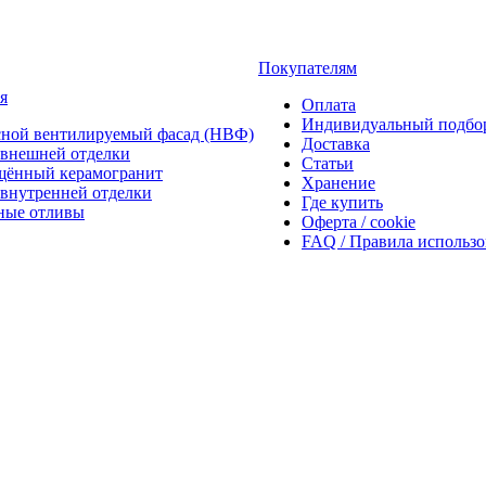
Покупателям
я
Оплата
Индивидуальный подбо
сной вентилируемый фасад (НВФ)
Доставка
внешней отделки
Статьи
щённый керамогранит
Хранение
внутренней отделки
Где купить
ные отливы
Оферта / cookie
FAQ / Правила использ