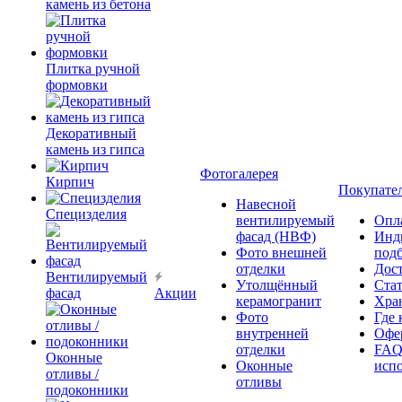
камень из бетона
Плитка ручной
формовки
Декоративный
камень из гипса
Фотогалерея
Кирпич
Покупате
Навесной
Специзделия
вентилируемый
Опл
фасад (НВФ)
Инд
Фото внешней
под
отделки
Дос
Вентилируемый
Утолщённый
Ста
фасад
Акции
керамогранит
Хра
Фото
Где 
внутренней
Офер
отделки
FAQ
Оконные
Оконные
исп
отливы /
отливы
подоконники