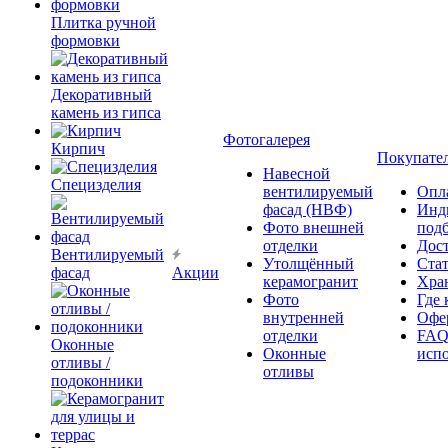
Плитка ручной
формовки
Декоративный
камень из гипса
Фотогалерея
Кирпич
Покупате
Навесной
Специзделия
вентилируемый
Опл
фасад (НВФ)
Инд
Фото внешней
под
отделки
Дос
Вентилируемый
Утолщённый
Ста
фасад
Акции
керамогранит
Хра
Фото
Где 
внутренней
Офер
отделки
FAQ
Оконные
Оконные
исп
отливы /
отливы
подоконники