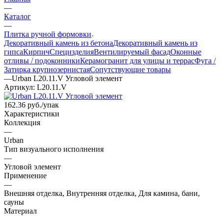
—
Каталог
—
Плитка ручной формовки
Декоративный камень из бетона
Декоративный камень из
гипса
Кирпич
Специзделия
Вентилируемый фасад
Оконные
отливы / подоконники
Керамогранит для улицы и террас
Фуга /
Затирка крупнозернистая
Сопутствующие товары
—
Urban L20.11.V Угловой элемент
Артикул:
L20.11.V
162.36
руб.
/упак
Характеристики
Коллекция
—
Urban
Тип визуального исполнения
—
Угловой элемент
Применение
—
Внешняя отделка, Внутренняя отделка, Для камина, бани,
сауны
Материал
—