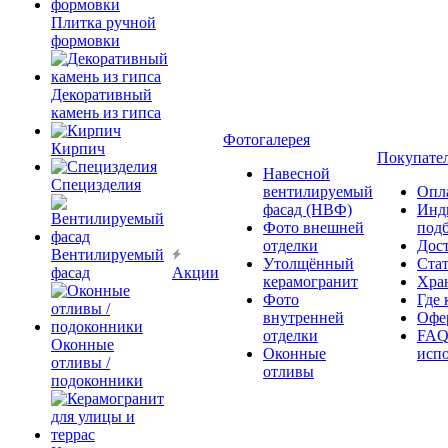
Плитка ручной
формовки
Декоративный
камень из гипса
Фотогалерея
Кирпич
Покупате
Навесной
Специзделия
вентилируемый
Опл
фасад (НВФ)
Инд
Фото внешней
под
отделки
Дос
Вентилируемый
Утолщённый
Ста
фасад
Акции
керамогранит
Хра
Фото
Где 
внутренней
Офер
отделки
FAQ
Оконные
Оконные
исп
отливы /
отливы
подоконники