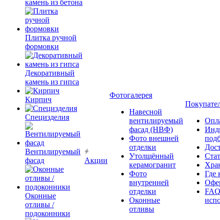
камень из бетона
Плитка ручной
формовки
Декоративный
камень из гипса
Фотогалерея
Кирпич
Покупате
Навесной
Специзделия
вентилируемый
Опл
фасад (НВФ)
Инд
Фото внешней
под
отделки
Дос
Вентилируемый
Утолщённый
Ста
фасад
Акции
керамогранит
Хра
Фото
Где 
внутренней
Офер
отделки
FAQ
Оконные
Оконные
исп
отливы /
отливы
подоконники