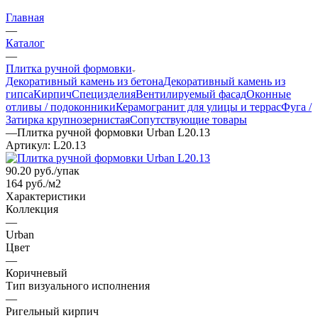
Главная
—
Каталог
—
Плитка ручной формовки
Декоративный камень из бетона
Декоративный камень из
гипса
Кирпич
Специзделия
Вентилируемый фасад
Оконные
отливы / подоконники
Керамогранит для улицы и террас
Фуга /
Затирка крупнозернистая
Сопутствующие товары
—
Плитка ручной формовки Urban L20.13
Артикул:
L20.13
90.20
руб.
/упак
164 руб./м2
Характеристики
Коллекция
—
Urban
Цвет
—
Коричневый
Тип визуального исполнения
—
Ригельный кирпич