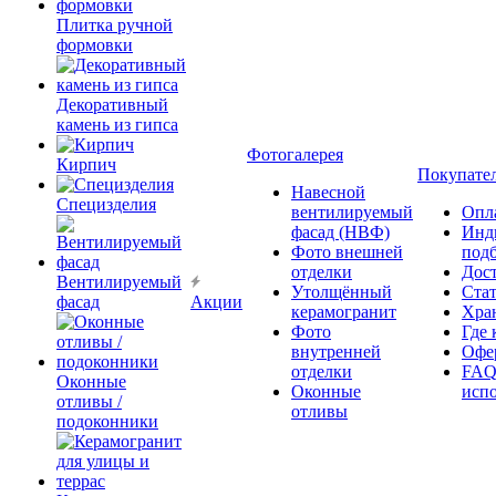
Плитка ручной
формовки
Декоративный
камень из гипса
Фотогалерея
Кирпич
Покупате
Навесной
Специзделия
вентилируемый
Опл
фасад (НВФ)
Инд
Фото внешней
под
отделки
Дос
Вентилируемый
Утолщённый
Ста
фасад
Акции
керамогранит
Хра
Фото
Где 
внутренней
Офер
отделки
FAQ
Оконные
Оконные
исп
отливы /
отливы
подоконники