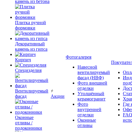
камень из бетона
Плитка ручной
формовки
Декоративный
камень из гипса
Фотогалерея
Кирпич
Покупате
Навесной
Специзделия
вентилируемый
Опл
фасад (НВФ)
Инд
Фото внешней
под
отделки
Дос
Вентилируемый
Утолщённый
Ста
фасад
Акции
керамогранит
Хра
Фото
Где 
внутренней
Офер
отделки
FAQ
Оконные
Оконные
исп
отливы /
отливы
подоконники