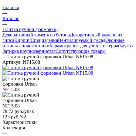
Главная
—
Каталог
—
Плитка ручной формовки
Декоративный камень из бетона
Декоративный камень из
гипса
Кирпич
Специзделия
Вентилируемый фасад
Оконные
отливы / подоконники
Керамогранит для улицы и террас
Фуга /
Затирка крупнозернистая
Сопутствующие товары
—
Плитка ручной формовки Urban NF15.08
Артикул:
NF15.08
78.72
руб.
/упак
123 руб./м2
Характеристики
Коллекция
—