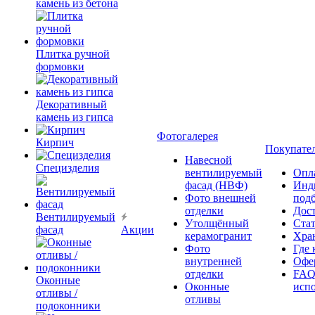
камень из бетона
Плитка ручной
формовки
Декоративный
камень из гипса
Фотогалерея
Кирпич
Покупате
Навесной
Специзделия
вентилируемый
Опл
фасад (НВФ)
Инд
Фото внешней
под
отделки
Дос
Вентилируемый
Утолщённый
Ста
фасад
Акции
керамогранит
Хра
Фото
Где 
внутренней
Офер
отделки
FAQ
Оконные
Оконные
исп
отливы /
отливы
подоконники