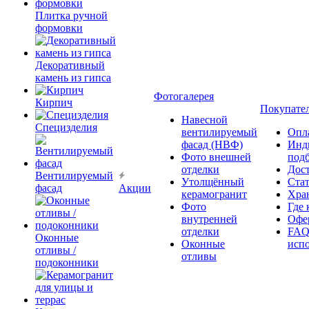
Плитка ручной
формовки
Декоративный
камень из гипса
Фотогалерея
Кирпич
Покупате
Навесной
Специзделия
вентилируемый
Опл
фасад (НВФ)
Инд
Фото внешней
под
отделки
Дос
Вентилируемый
Утолщённый
Ста
фасад
Акции
керамогранит
Хра
Фото
Где 
внутренней
Офер
отделки
FAQ
Оконные
Оконные
исп
отливы /
отливы
подоконники