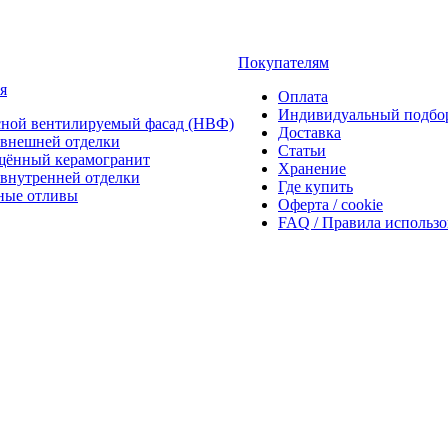
Покупателям
я
Оплата
Индивидуальный подбо
сной вентилируемый фасад (НВФ)
Доставка
внешней отделки
Статьи
щённый керамогранит
Хранение
внутренней отделки
Где купить
ные отливы
Оферта / cookie
FAQ / Правила использ