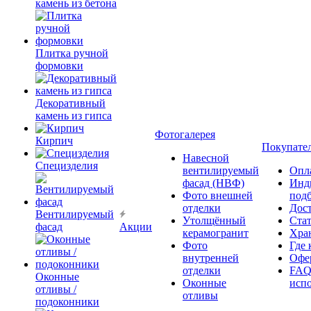
камень из бетона
Плитка ручной
формовки
Декоративный
камень из гипса
Фотогалерея
Кирпич
Покупате
Навесной
Специзделия
вентилируемый
Опл
фасад (НВФ)
Инд
Фото внешней
под
отделки
Дос
Вентилируемый
Утолщённый
Ста
фасад
Акции
керамогранит
Хра
Фото
Где 
внутренней
Офер
отделки
FAQ
Оконные
Оконные
исп
отливы /
отливы
подоконники