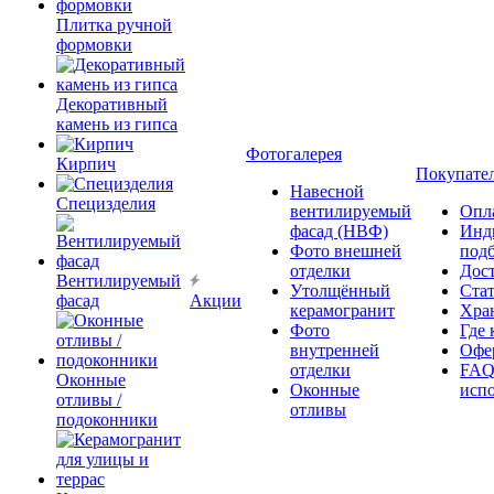
Плитка ручной
формовки
Декоративный
камень из гипса
Фотогалерея
Кирпич
Покупате
Навесной
Специзделия
вентилируемый
Опл
фасад (НВФ)
Инд
Фото внешней
под
отделки
Дос
Вентилируемый
Утолщённый
Ста
фасад
Акции
керамогранит
Хра
Фото
Где 
внутренней
Офер
отделки
FAQ
Оконные
Оконные
исп
отливы /
отливы
подоконники