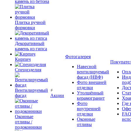
камень из бетона
Плитка ручной
формовки
Декоративный
камень из гипса
Фотогалерея
Кирпич
Покупате
Навесной
Специзделия
вентилируемый
Опл
фасад (НВФ)
Инд
Фото внешней
под
отделки
Дос
Вентилируемый
Утолщённый
Ста
фасад
Акции
керамогранит
Хра
Фото
Где 
внутренней
Офер
отделки
FAQ
Оконные
Оконные
исп
отливы /
отливы
подоконники