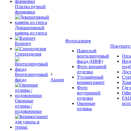
Плитка ручной
формовки
Декоративный
камень из гипса
Фотогалерея
Кирпич
Покупате
Навесной
Специзделия
вентилируемый
Опл
фасад (НВФ)
Инд
Фото внешней
под
отделки
Дос
Вентилируемый
Утолщённый
Ста
фасад
Акции
керамогранит
Хра
Фото
Где 
внутренней
Офер
отделки
FAQ
Оконные
Оконные
исп
отливы /
отливы
подоконники