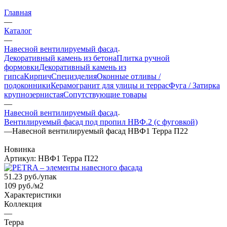
Главная
—
Каталог
—
Навесной вентилируемый фасад
Декоративный камень из бетона
Плитка ручной
формовки
Декоративный камень из
гипса
Кирпич
Специзделия
Оконные отливы /
подоконники
Керамогранит для улицы и террас
Фуга / Затирка
крупнозернистая
Сопутствующие товары
—
Навесной вентилируемый фасад
Вентилируемый фасад под пропил НВФ.2 (с фуговкой)
—
Навесной вентилируемый фасад НВФ1 Терра П22
Новинка
Артикул:
НВФ1 Терра П22
51.23
руб.
/упак
109 руб./м2
Характеристики
Коллекция
—
Терра