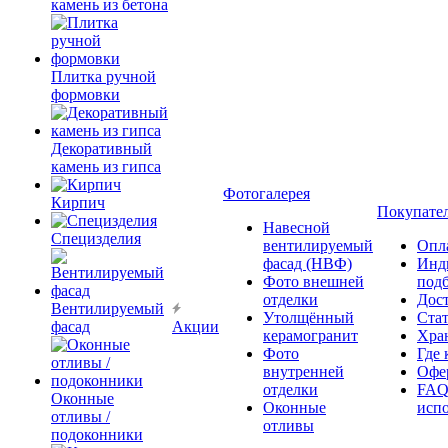
камень из бетона
Плитка ручной
формовки
Декоративный
камень из гипса
Фотогалерея
Кирпич
Покупате
Навесной
Специзделия
вентилируемый
Опл
фасад (НВФ)
Инд
Фото внешней
под
отделки
Дос
Вентилируемый
Утолщённый
Ста
фасад
Акции
керамогранит
Хра
Фото
Где 
внутренней
Офер
отделки
FAQ
Оконные
Оконные
исп
отливы /
отливы
подоконники