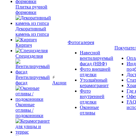
Плитка ручной
формовки
Декоративный
камень из гипса
Фотогалерея
Кирпич
Покупате
Навесной
Специзделия
вентилируемый
Опл
фасад (НВФ)
Инд
Фото внешней
под
отделки
Дос
Вентилируемый
Утолщённый
Ста
фасад
Акции
керамогранит
Хра
Фото
Где 
внутренней
Офер
отделки
FAQ
Оконные
Оконные
исп
отливы /
отливы
подоконники