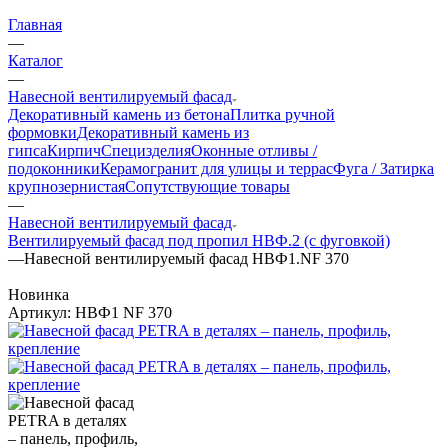
Главная
—
Каталог
—
Навесной вентилируемый фасад
Декоративный камень из бетона
Плитка ручной
формовки
Декоративный камень из
гипса
Кирпич
Специзделия
Оконные отливы /
подоконники
Керамогранит для улицы и террас
Фуга / Затирка
крупнозернистая
Сопутствующие товары
—
Навесной вентилируемый фасад
Вентилируемый фасад под пропил НВФ.2 (с фуговкой)
—
Навесной вентилируемый фасад НВФ1.NF 370
Новинка
Артикул:
НВФ1 NF 370