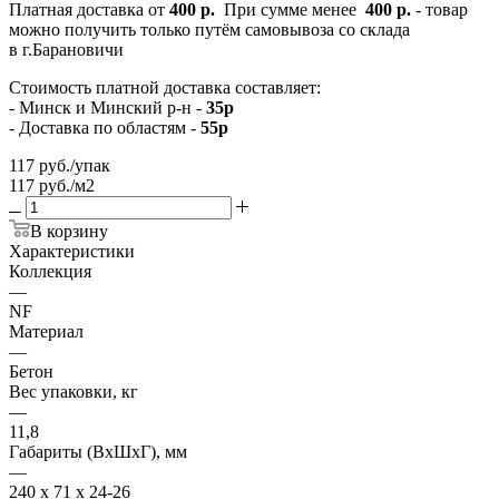
Платная доставка от
400 р.
При сумме менее
400 р.
- товар
можно получить только путём самовывоза со склада
в г.Барановичи
Стоимость платной доставка составляет:
- Минск и Минский р-н -
35р
- Доставка по областям -
55р
117
руб.
/упак
117 руб./м2
В корзину
Характеристики
Коллекция
—
NF
Материал
—
Бетон
Вес упаковки, кг
—
11,8
Габариты (ВхШхГ), мм
—
240 х 71 х 24-26