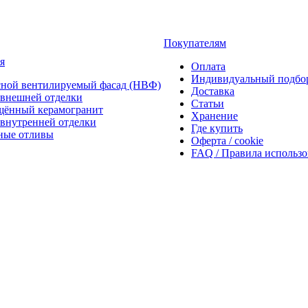
Покупателям
я
Оплата
Индивидуальный подбо
сной вентилируемый фасад (НВФ)
Доставка
внешней отделки
Статьи
щённый керамогранит
Хранение
внутренней отделки
Где купить
ные отливы
Оферта / cookie
FAQ / Правила использ