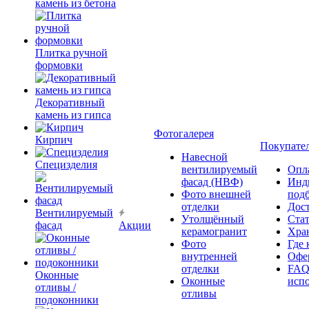
камень из бетона
Плитка ручной
формовки
Декоративный
камень из гипса
Фотогалерея
Кирпич
Покупате
Навесной
Специзделия
вентилируемый
Опл
фасад (НВФ)
Инд
Фото внешней
под
отделки
Дос
Вентилируемый
Утолщённый
Ста
фасад
Акции
керамогранит
Хра
Фото
Где 
внутренней
Офер
отделки
FAQ
Оконные
Оконные
исп
отливы /
отливы
подоконники