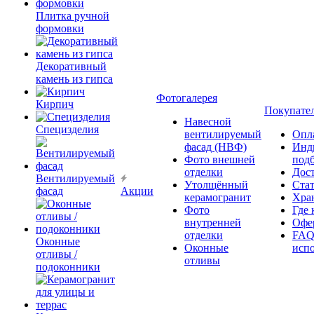
Плитка ручной
формовки
Декоративный
камень из гипса
Фотогалерея
Кирпич
Покупате
Навесной
Специзделия
вентилируемый
Опл
фасад (НВФ)
Инд
Фото внешней
под
отделки
Дос
Вентилируемый
Утолщённый
Ста
фасад
Акции
керамогранит
Хра
Фото
Где 
внутренней
Офер
отделки
FAQ
Оконные
Оконные
исп
отливы /
отливы
подоконники