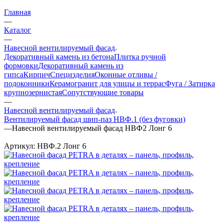
Главная
—
Каталог
—
Навесной вентилируемый фасад
Декоративный камень из бетона
Плитка ручной
формовки
Декоративный камень из
гипса
Кирпич
Специзделия
Оконные отливы /
подоконники
Керамогранит для улицы и террас
Фуга / Затирка
крупнозернистая
Сопутствующие товары
—
Навесной вентилируемый фасад
Вентилируемый фасад шип-паз НВФ.1 (без фуговки)
—
Навесной вентилируемый фасад НВФ2 Лонг 6
Артикул:
НВФ.2 Лонг 6