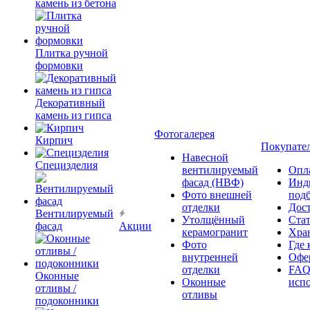
камень из бетона
Плитка ручной
формовки
Декоративный
камень из гипса
Фотогалерея
Кирпич
Покупате
Навесной
Специзделия
вентилируемый
Опл
фасад (НВФ)
Инд
Фото внешней
под
отделки
Дос
Вентилируемый
Утолщённый
Ста
фасад
Акции
керамогранит
Хра
Фото
Где 
внутренней
Офер
отделки
FAQ
Оконные
Оконные
исп
отливы /
отливы
подоконники