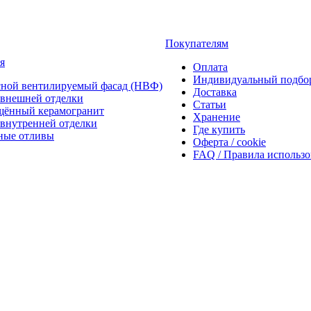
Покупателям
я
Оплата
Индивидуальный подбо
сной вентилируемый фасад (НВФ)
Доставка
внешней отделки
Статьи
щённый керамогранит
Хранение
внутренней отделки
Где купить
ные отливы
Оферта / cookie
FAQ / Правила использ