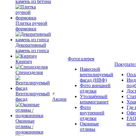
камень из бетона
Плитка ручной
формовки
Декоративный
камень из гипса
Фотогалерея
Кирпич
Покупате
Навесной
Специзделия
вентилируемый
Опл
фасад (НВФ)
Инд
Фото внешней
под
отделки
Дос
Вентилируемый
Утолщённый
Ста
фасад
Акции
керамогранит
Хра
Фото
Где 
внутренней
Офер
отделки
FAQ
Оконные
Оконные
исп
отливы /
отливы
подоконники