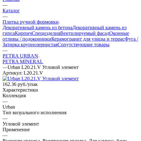
—
Каталог
—
Плитка ручной формовки
Декоративный камень из бетона
Декоративный камень из
гипса
Кирпич
Специзделия
Вентилируемый фасад
Оконные
отливы / подоконники
Керамогранит для улицы и террас
Фуга /
Затирка крупнозернистая
Сопутствующие товары
—
PETRA URBAN
PETRA MINERAL
—
Urban L20.21.V Угловой элемент
Артикул:
L20.21.V
162.36
руб.
/упак
Характеристики
Коллекция
—
Urban
Тип визуального исполнения
—
Угловой элемент
Применение
—
Внешняя отделка, Внутренняя отделка, Для камина, бани,