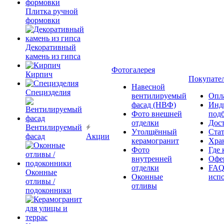
Плитка ручной
формовки
Декоративный
камень из гипса
Фотогалерея
Кирпич
Покупате
Навесной
Специзделия
вентилируемый
Опл
фасад (НВФ)
Инд
Фото внешней
под
отделки
Дос
Вентилируемый
Утолщённый
Ста
фасад
Акции
керамогранит
Хра
Фото
Где 
внутренней
Офер
отделки
FAQ
Оконные
Оконные
исп
отливы /
отливы
подоконники