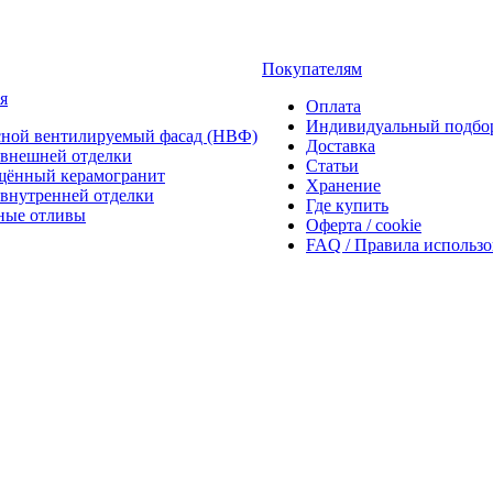
Покупателям
я
Оплата
Индивидуальный подбо
сной вентилируемый фасад (НВФ)
Доставка
внешней отделки
Статьи
щённый керамогранит
Хранение
внутренней отделки
Где купить
ные отливы
Оферта / cookie
FAQ / Правила использ