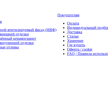
Покупателям
я
Оплата
Индивидуальный подбо
сной вентилируемый фасад (НВФ)
Доставка
внешней отделки
Статьи
щённый керамогранит
Хранение
внутренней отделки
Где купить
ные отливы
Оферта / cookie
FAQ / Правила использ