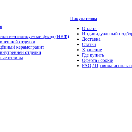
Покупателям
я
Оплата
Индивидуальный подбо
сной вентилируемый фасад (НВФ)
Доставка
внешней отделки
Статьи
щённый керамогранит
Хранение
внутренней отделки
Где купить
ные отливы
Оферта / cookie
FAQ / Правила использ