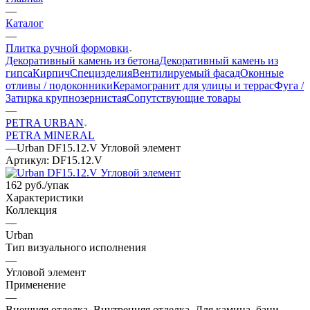
—
Каталог
—
Плитка ручной формовки
Декоративный камень из бетона
Декоративный камень из
гипса
Кирпич
Специзделия
Вентилируемый фасад
Оконные
отливы / подоконники
Керамогранит для улицы и террас
Фуга /
Затирка крупнозернистая
Сопутствующие товары
—
PETRA URBAN
PETRA MINERAL
—
Urban DF15.12.V Угловой элемент
Артикул:
DF15.12.V
162
руб.
/упак
Характеристики
Коллекция
—
Urban
Тип визуального исполнения
—
Угловой элемент
Применение
—
Внешняя отделка, Внутренняя отделка, Для камина, бани,