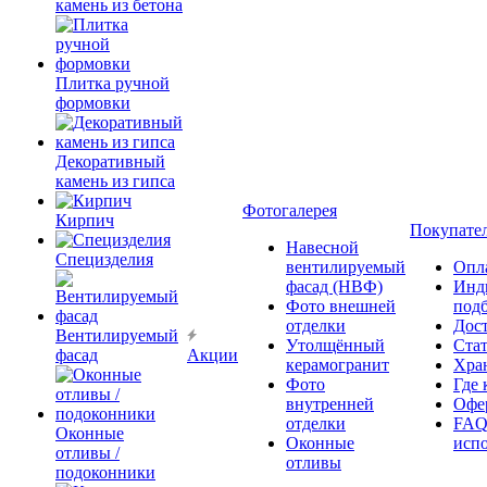
камень из бетона
Плитка ручной
формовки
Декоративный
камень из гипса
Фотогалерея
Кирпич
Покупате
Навесной
Специзделия
вентилируемый
Опл
фасад (НВФ)
Инд
Фото внешней
под
отделки
Дос
Вентилируемый
Утолщённый
Ста
фасад
Акции
керамогранит
Хра
Фото
Где 
внутренней
Офер
отделки
FAQ
Оконные
Оконные
исп
отливы /
отливы
подоконники