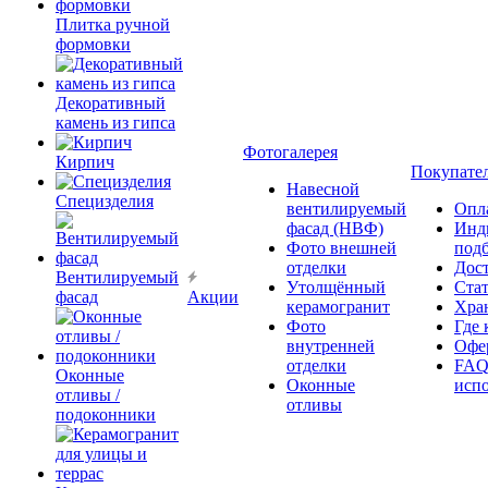
Плитка ручной
формовки
Декоративный
камень из гипса
Фотогалерея
Кирпич
Покупате
Навесной
Специзделия
вентилируемый
Опл
фасад (НВФ)
Инд
Фото внешней
под
отделки
Дос
Вентилируемый
Утолщённый
Ста
фасад
Акции
керамогранит
Хра
Фото
Где 
внутренней
Офер
отделки
FAQ
Оконные
Оконные
исп
отливы /
отливы
подоконники