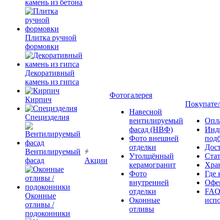
камень из бетона
Плитка ручной
формовки
Декоративный
камень из гипса
Фотогалерея
Кирпич
Покупате
Навесной
Специзделия
вентилируемый
Опл
фасад (НВФ)
Инд
Фото внешней
под
отделки
Дос
Вентилируемый
Утолщённый
Ста
фасад
Акции
керамогранит
Хра
Фото
Где 
внутренней
Офер
отделки
FAQ
Оконные
Оконные
исп
отливы /
отливы
подоконники