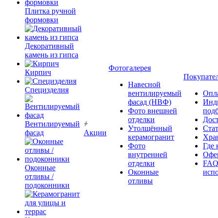
Плитка ручной
формовки
Декоративный
камень из гипса
Фотогалерея
Кирпич
Покупате
Навесной
Специзделия
вентилируемый
Опл
фасад (НВФ)
Инд
Фото внешней
под
отделки
Дос
Вентилируемый
Утолщённый
Ста
фасад
Акции
керамогранит
Хра
Фото
Где 
внутренней
Офер
отделки
FAQ
Оконные
Оконные
исп
отливы /
отливы
подоконники