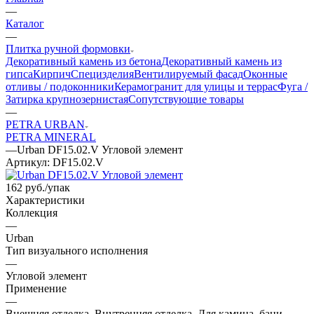
—
Каталог
—
Плитка ручной формовки
Декоративный камень из бетона
Декоративный камень из
гипса
Кирпич
Специзделия
Вентилируемый фасад
Оконные
отливы / подоконники
Керамогранит для улицы и террас
Фуга /
Затирка крупнозернистая
Сопутствующие товары
—
PETRA URBAN
PETRA MINERAL
—
Urban DF15.02.V Угловой элемент
Артикул:
DF15.02.V
162
руб.
/упак
Характеристики
Коллекция
—
Urban
Тип визуального исполнения
—
Угловой элемент
Применение
—
Внешняя отделка, Внутренняя отделка, Для камина, бани,