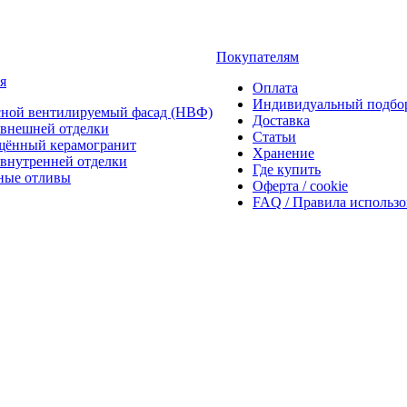
Покупателям
я
Оплата
Индивидуальный подбо
сной вентилируемый фасад (НВФ)
Доставка
внешней отделки
Статьи
щённый керамогранит
Хранение
внутренней отделки
Где купить
ные отливы
Оферта / cookie
FAQ / Правила использ