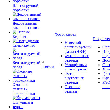
Плитка ручной
формовки
Декоративный
камень из гипса
Фотогалерея
Кирпич
Покупате
Навесной
Специзделия
вентилируемый
Опл
фасад (НВФ)
Инд
Фото внешней
под
отделки
Дос
Вентилируемый
Утолщённый
Ста
фасад
Акции
керамогранит
Хра
Фото
Где 
внутренней
Офер
отделки
FAQ
Оконные
Оконные
исп
отливы /
отливы
подоконники