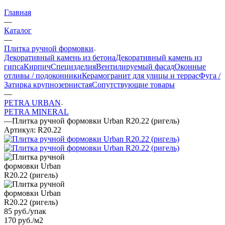
Главная
—
Каталог
—
Плитка ручной формовки
Декоративный камень из бетона
Декоративный камень из
гипса
Кирпич
Специзделия
Вентилируемый фасад
Оконные
отливы / подоконники
Керамогранит для улицы и террас
Фуга /
Затирка крупнозернистая
Сопутствующие товары
—
PETRA URBAN
PETRA MINERAL
—
Плитка ручной формовки Urban R20.22 (ригель)
Артикул:
R20.22
85
руб.
/упак
170 руб./м2