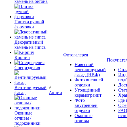
камень из бетона
Плитка ручной
формовки
Декоративный
камень из гипса
Фотогалерея
Кирпич
Покупате
Навесной
Специзделия
вентилируемый
Опл
фасад (НВФ)
Инд
Фото внешней
под
отделки
Дос
Вентилируемый
Утолщённый
Ста
фасад
Акции
керамогранит
Хра
Фото
Где 
внутренней
Офер
отделки
FAQ
Оконные
Оконные
исп
отливы /
отливы
подоконники