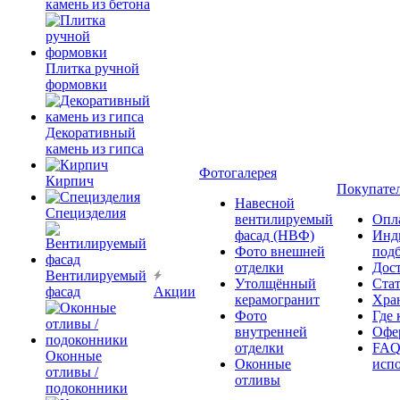
камень из бетона
Плитка ручной
формовки
Декоративный
камень из гипса
Фотогалерея
Кирпич
Покупате
Навесной
Специзделия
вентилируемый
Опл
фасад (НВФ)
Инд
Фото внешней
под
отделки
Дос
Вентилируемый
Утолщённый
Ста
фасад
Акции
керамогранит
Хра
Фото
Где 
внутренней
Офер
отделки
FAQ
Оконные
Оконные
исп
отливы /
отливы
подоконники