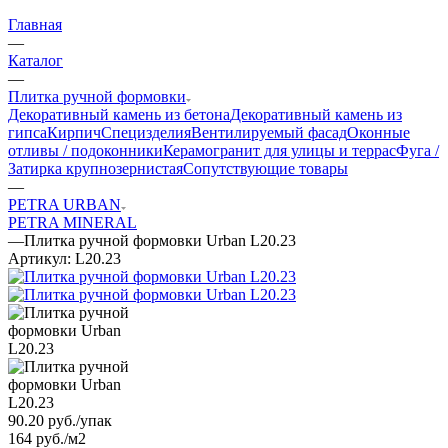
Главная
—
Каталог
—
Плитка ручной формовки
Декоративный камень из бетона
Декоративный камень из
гипса
Кирпич
Специзделия
Вентилируемый фасад
Оконные
отливы / подоконники
Керамогранит для улицы и террас
Фуга /
Затирка крупнозернистая
Сопутствующие товары
—
PETRA URBAN
PETRA MINERAL
—
Плитка ручной формовки Urban L20.23
Артикул:
L20.23
90.20
руб.
/упак
164 руб./м2