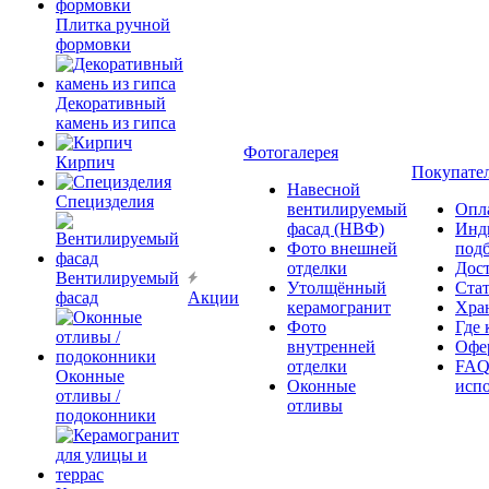
Плитка ручной
формовки
Декоративный
камень из гипса
Фотогалерея
Кирпич
Покупате
Навесной
Специзделия
вентилируемый
Опл
фасад (НВФ)
Инд
Фото внешней
под
отделки
Дос
Вентилируемый
Утолщённый
Ста
фасад
Акции
керамогранит
Хра
Фото
Где 
внутренней
Офер
отделки
FAQ
Оконные
Оконные
исп
отливы /
отливы
подоконники