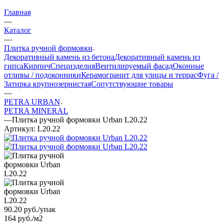
Главная
—
Каталог
—
Плитка ручной формовки
Декоративный камень из бетона
Декоративный камень из
гипса
Кирпич
Специзделия
Вентилируемый фасад
Оконные
отливы / подоконники
Керамогранит для улицы и террас
Фуга /
Затирка крупнозернистая
Сопутствующие товары
—
PETRA URBAN
PETRA MINERAL
—
Плитка ручной формовки Urban L20.22
Артикул:
L20.22
90.20
руб.
/упак
164 руб./м2