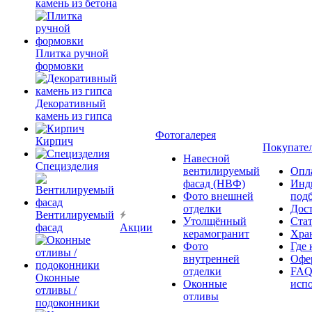
камень из бетона
Плитка ручной
формовки
Декоративный
камень из гипса
Фотогалерея
Кирпич
Покупате
Навесной
Специзделия
вентилируемый
Опл
фасад (НВФ)
Инд
Фото внешней
под
отделки
Дос
Вентилируемый
Утолщённый
Ста
фасад
Акции
керамогранит
Хра
Фото
Где 
внутренней
Офер
отделки
FAQ
Оконные
Оконные
исп
отливы /
отливы
подоконники