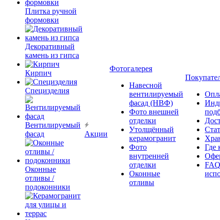
Плитка ручной
формовки
Декоративный
камень из гипса
Фотогалерея
Кирпич
Покупате
Навесной
Специзделия
вентилируемый
Опл
фасад (НВФ)
Инд
Фото внешней
под
отделки
Дос
Вентилируемый
Утолщённый
Ста
фасад
Акции
керамогранит
Хра
Фото
Где 
внутренней
Офер
отделки
FAQ
Оконные
Оконные
исп
отливы /
отливы
подоконники