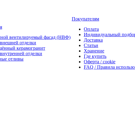
Покупателям
я
Оплата
Индивидуальный подбо
сной вентилируемый фасад (НВФ)
Доставка
внешней отделки
Статьи
щённый керамогранит
Хранение
внутренней отделки
Где купить
ные отливы
Оферта / cookie
FAQ / Правила использ