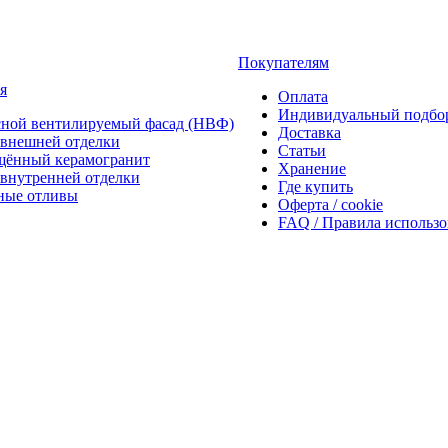
Покупателям
я
Оплата
Индивидуальный подбо
сной вентилируемый фасад (НВФ)
Доставка
внешней отделки
Статьи
щённый керамогранит
Хранение
внутренней отделки
Где купить
ные отливы
Оферта / cookie
FAQ / Правила использ