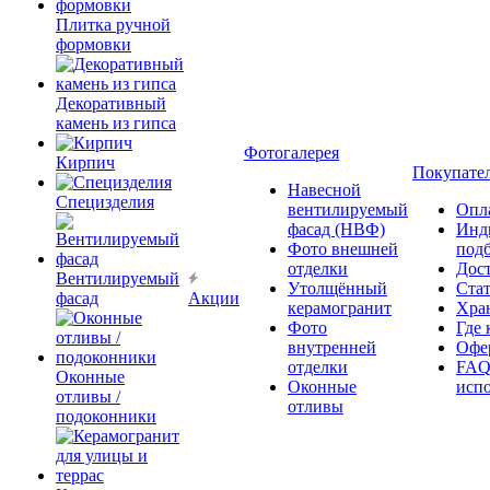
Плитка ручной
формовки
Декоративный
камень из гипса
Фотогалерея
Кирпич
Покупате
Навесной
Специзделия
вентилируемый
Опл
фасад (НВФ)
Инд
Фото внешней
под
отделки
Дос
Вентилируемый
Утолщённый
Ста
фасад
Акции
керамогранит
Хра
Фото
Где 
внутренней
Офер
отделки
FAQ
Оконные
Оконные
исп
отливы /
отливы
подоконники