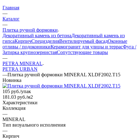
Главная
—
Каталог
—
Плитка ручной формовки
Декоративный камень из бетона
Декоративный камень из
гипса
Кирпич
Специзделия
Вентилируемый фасад
Оконные
отливы / подоконники
Керамогранит для улицы и террас
Фуга /
Затирка крупнозернистая
Сопутствующие товары
—
PETRA MINERAL
PETRA URBAN
—
Плитка ручной формовки MINERAL XLDF2002.T15
Новинка
105
руб.
/упак
181.03 руб./м2
Характеристики
Коллекция
—
MINERAL
Тип визуального исполнения
—
Кирпич