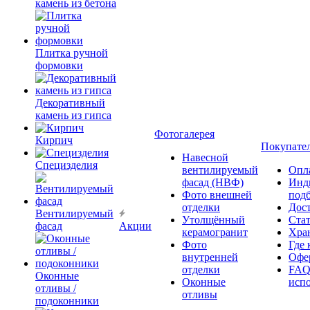
камень из бетона
Плитка ручной
формовки
Декоративный
камень из гипса
Фотогалерея
Кирпич
Покупате
Навесной
Специзделия
вентилируемый
Опл
фасад (НВФ)
Инд
Фото внешней
под
отделки
Дос
Вентилируемый
Утолщённый
Ста
фасад
Акции
керамогранит
Хра
Фото
Где 
внутренней
Офер
отделки
FAQ
Оконные
Оконные
исп
отливы /
отливы
подоконники