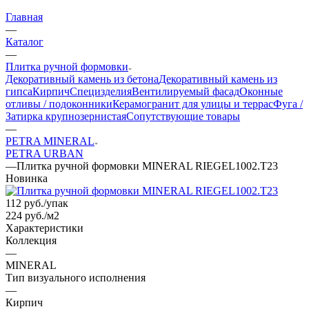
Главная
—
Каталог
—
Плитка ручной формовки
Декоративный камень из бетона
Декоративный камень из
гипса
Кирпич
Специзделия
Вентилируемый фасад
Оконные
отливы / подоконники
Керамогранит для улицы и террас
Фуга /
Затирка крупнозернистая
Сопутствующие товары
—
PETRA MINERAL
PETRA URBAN
—
Плитка ручной формовки MINERAL RIEGEL1002.T23
Новинка
112
руб.
/упак
224 руб./м2
Характеристики
Коллекция
—
MINERAL
Тип визуального исполнения
—
Кирпич