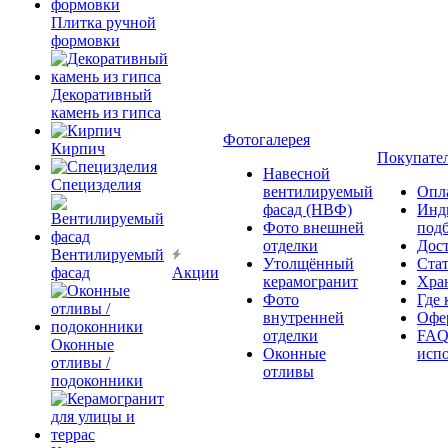
Плитка ручной
формовки
Декоративный
камень из гипса
Фотогалерея
Кирпич
Покупате
Навесной
Специзделия
вентилируемый
Опл
фасад (НВФ)
Инд
Фото внешней
под
отделки
Дос
Вентилируемый
Утолщённый
Ста
фасад
Акции
керамогранит
Хра
Фото
Где 
внутренней
Офер
отделки
FAQ
Оконные
Оконные
исп
отливы /
отливы
подоконники