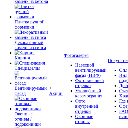
камень из бетона
Плитка ручной
формовки
Декоративный
камень из гипса
Фотогалерея
Кирпич
Покупате
Навесной
Специзделия
вентилируемый
Опл
фасад (НВФ)
Инд
Фото внешней
под
отделки
Дос
Вентилируемый
Утолщённый
Ста
фасад
Акции
керамогранит
Хра
Фото
Где 
внутренней
Офер
отделки
FAQ
Оконные
Оконные
исп
отливы /
отливы
подоконники