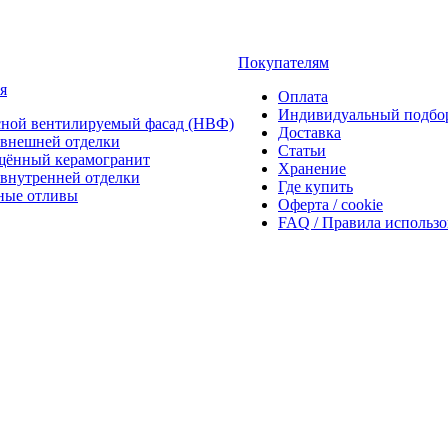
Покупателям
я
Оплата
Индивидуальный подбо
сной вентилируемый фасад (НВФ)
Доставка
внешней отделки
Статьи
щённый керамогранит
Хранение
внутренней отделки
Где купить
ные отливы
Оферта / cookie
FAQ / Правила использ