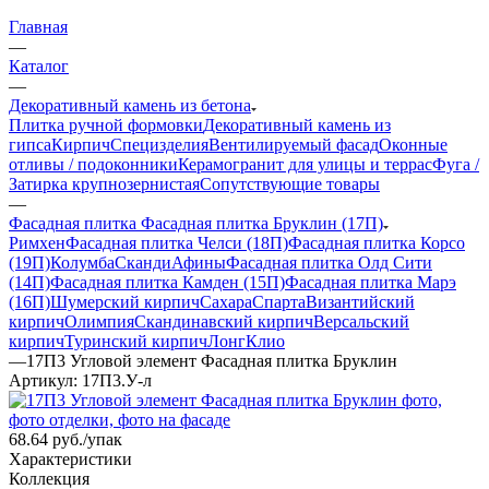
Главная
—
Каталог
—
Декоративный камень из бетона
Плитка ручной формовки
Декоративный камень из
гипса
Кирпич
Специзделия
Вентилируемый фасад
Оконные
отливы / подоконники
Керамогранит для улицы и террас
Фуга /
Затирка крупнозернистая
Сопутствующие товары
—
Фасадная плитка Фасадная плитка Бруклин (17П)
Римхен
Фасадная плитка Челси (18П)
Фасадная плитка Корсо
(19П)
Колумба
Сканди
Афины
Фасадная плитка Олд Сити
(14П)
Фасадная плитка Камден (15П)
Фасадная плитка Марэ
(16П)
Шумерский кирпич
Сахара
Спарта
Византийский
кирпич
Олимпия
Скандинавский кирпич
Версальский
кирпич
Туринский кирпич
Лонг
Клио
—
17П3 Угловой элемент Фасадная плитка Бруклин
Артикул:
17П3.У-л
68.64
руб.
/упак
Характеристики
Коллекция