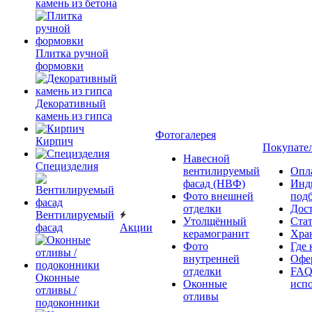
камень из бетона
Плитка ручной
формовки
Декоративный
камень из гипса
Фотогалерея
Кирпич
Покупате
Навесной
Специзделия
вентилируемый
Опл
фасад (НВФ)
Инд
Фото внешней
под
отделки
Дос
Вентилируемый
Утолщённый
Ста
фасад
Акции
керамогранит
Хра
Фото
Где 
внутренней
Офер
отделки
FAQ
Оконные
Оконные
исп
отливы /
отливы
подоконники