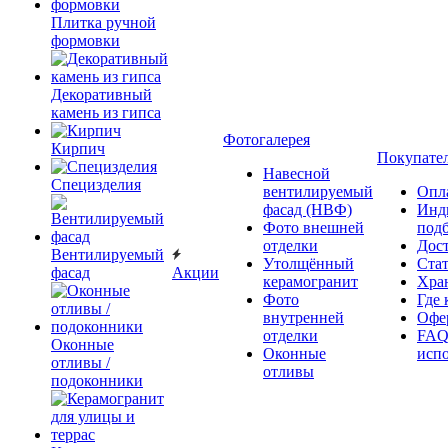
Плитка ручной
формовки
Декоративный
камень из гипса
Фотогалерея
Кирпич
Покупате
Навесной
Специзделия
вентилируемый
Опл
фасад (НВФ)
Инд
Фото внешней
под
отделки
Дос
Вентилируемый
Утолщённый
Ста
фасад
Акции
керамогранит
Хра
Фото
Где 
внутренней
Офер
отделки
FAQ
Оконные
Оконные
исп
отливы /
отливы
подоконники