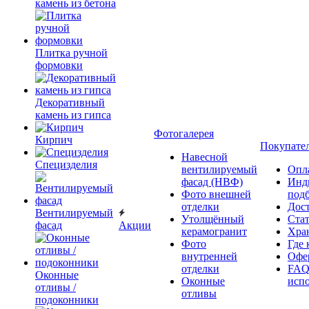
камень из бетона
Плитка ручной
формовки
Декоративный
камень из гипса
Фотогалерея
Кирпич
Покупате
Навесной
Специзделия
вентилируемый
Опл
фасад (НВФ)
Инд
Фото внешней
под
отделки
Дос
Вентилируемый
Утолщённый
Ста
фасад
Акции
керамогранит
Хра
Фото
Где 
внутренней
Офер
отделки
FAQ
Оконные
Оконные
исп
отливы /
отливы
подоконники