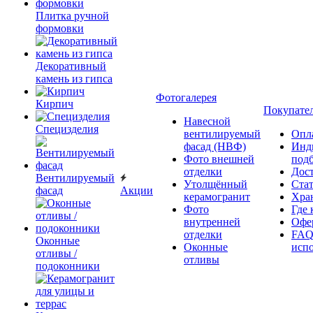
Плитка ручной
формовки
Декоративный
камень из гипса
Фотогалерея
Кирпич
Покупате
Навесной
Специзделия
вентилируемый
Опл
фасад (НВФ)
Инд
Фото внешней
под
отделки
Дос
Вентилируемый
Утолщённый
Ста
фасад
Акции
керамогранит
Хра
Фото
Где 
внутренней
Офер
отделки
FAQ
Оконные
Оконные
исп
отливы /
отливы
подоконники