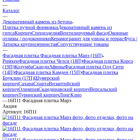
—
Каталог
—
Декоративный камень из бетона
Плитка ручной формовки
Декоративный камень из
гипса
Кирпич
Специзделия
Вентилируемый фасад
Оконные
отливы / подоконники
Керамогранит для улицы и террас
Фуга /
Затирка крупнозернистая
Сопутствующие товары
—
Фасадная плитка Фасадная плитка Марэ (16П)
Римхен
Фасадная плитка Челси (18П)
Фасадная плитка Корсо
(19П)
Колумба
Сканди
Афины
Фасадная плитка Олд Сити
(14П)
Фасадная плитка Камден (15П)
Фасадная плитка
Бруклин (17П)
Шумерский
кирпич
Сахара
Спарта
Византийский
кирпич
Олимпия
Скандинавский кирпич
Версальский
кирпич
Туринский кирпич
Лонг
Клио
—
16П11 Фасадная плитка Марэ
Акция
Артикул:
16П11