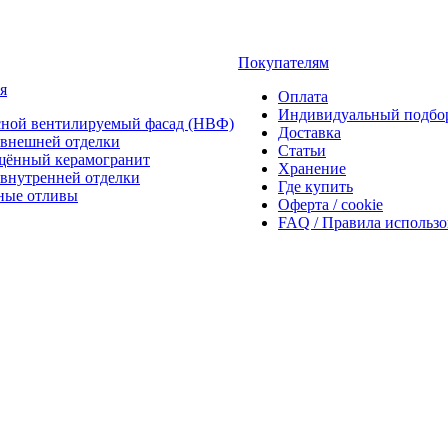
Покупателям
я
Оплата
Индивидуальный подбо
сной вентилируемый фасад (НВФ)
Доставка
внешней отделки
Статьи
щённый керамогранит
Хранение
внутренней отделки
Где купить
ные отливы
Оферта / cookie
FAQ / Правила использ