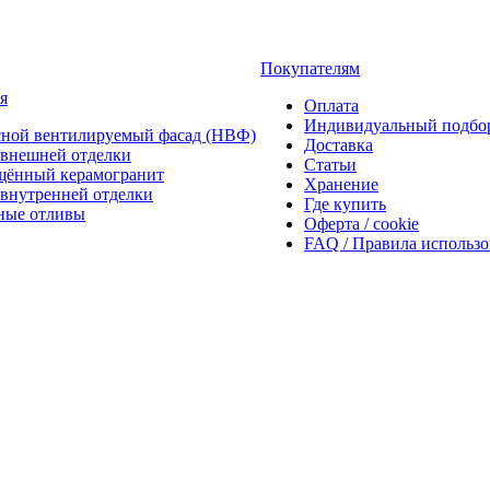
Покупателям
я
Оплата
Индивидуальный подбо
сной вентилируемый фасад (НВФ)
Доставка
внешней отделки
Статьи
щённый керамогранит
Хранение
внутренней отделки
Где купить
ные отливы
Оферта / cookie
FAQ / Правила использ