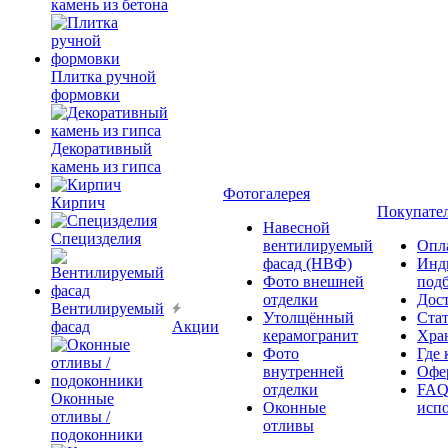
камень из бетона
Плитка ручной
формовки
Декоративный
камень из гипса
Фотогалерея
Кирпич
Покупате
Навесной
Специзделия
вентилируемый
Опл
фасад (НВФ)
Инд
Фото внешней
под
отделки
Дос
Вентилируемый
Утолщённый
Ста
фасад
Акции
керамогранит
Хра
Фото
Где 
внутренней
Офер
отделки
FAQ
Оконные
Оконные
исп
отливы /
отливы
подоконники