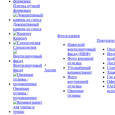
Плитка ручной
формовки
Декоративный
камень из гипса
Фотогалерея
Кирпич
Покупате
Навесной
Специзделия
вентилируемый
Опл
фасад (НВФ)
Инд
Фото внешней
под
отделки
Дос
Вентилируемый
Утолщённый
Ста
фасад
Акции
керамогранит
Хра
Фото
Где 
внутренней
Офер
отделки
FAQ
Оконные
Оконные
исп
отливы /
отливы
подоконники