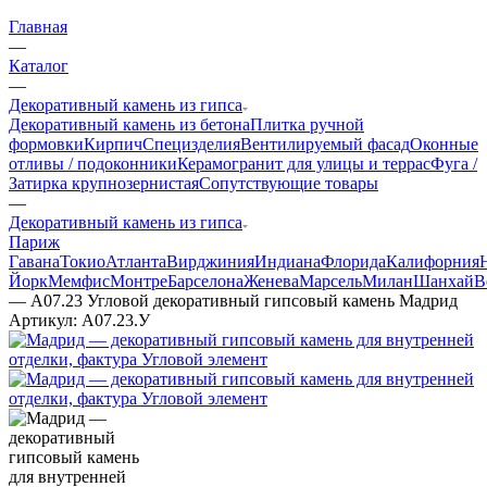
Главная
—
Каталог
—
Декоративный камень из гипса
Декоративный камень из бетона
Плитка ручной
формовки
Кирпич
Специзделия
Вентилируемый фасад
Оконные
отливы / подоконники
Керамогранит для улицы и террас
Фуга /
Затирка крупнозернистая
Сопутствующие товары
—
Декоративный камень из гипса
Париж
Гавана
Токио
Атланта
Вирджиния
Индиана
Флорида
Калифорния
Йорк
Мемфис
Монтре
Барселона
Женева
Марсель
Милан
Шанхай
В
—
А07.23 Угловой декоративный гипсовый камень Мадрид
Артикул:
А07.23.У